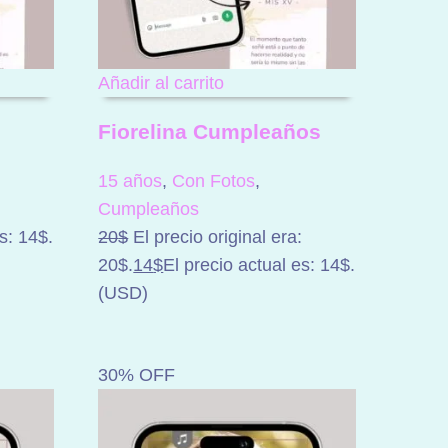
Añadir al carrito
Fiorelina Cumpleaños
15 años
,
Con Fotos
,
Cumpleaños
s: 14$.
20
$
El precio original era:
20$.
14
$
El precio actual es: 14$.
(
USD
)
30% OFF