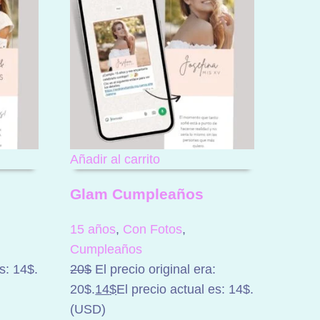
Añadir al carrito
Glam Cumpleaños
15 años
,
Con Fotos
,
Cumpleaños
s: 14$.
20
$
El precio original era:
20$.
14
$
El precio actual es: 14$.
(
USD
)