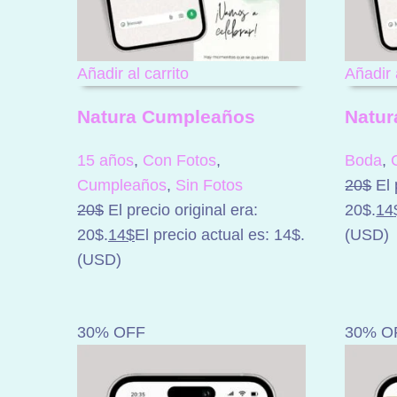
Añadir al carrito
Añadir 
Natura Cumpleaños
Natur
15 años
,
Con Fotos
,
Boda
,
Cumpleaños
,
Sin Fotos
20
$
El 
20
$
El precio original era:
20$.
14
20$.
14
$
El precio actual es: 14$.
(
USD
)
(
USD
)
30% OFF
30% O