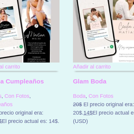
al carrito
Añadir al carrito
na Cumpleaños
Glam Boda
s
,
Con Fotos
,
Boda
,
Con Fotos
eaños
20
$
El precio original era:
precio original era:
20$.
14
$
El precio actual e
$
El precio actual es: 14$.
(
USD
)