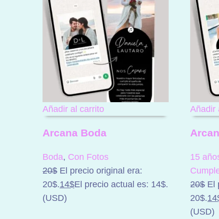
Añadir al carrito
Añadir 
Arcana Boda
Arca
Boda
,
Con Fotos
15 año
20
$
El precio original era:
Cumpl
20$.
14
$
El precio actual es: 14$.
20
$
El 
(
USD
)
20$.
14
(
USD
)